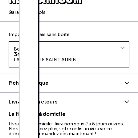
Garantie 24 mois
Import Japonais sans boite
Bon état
34,95 €
LA CHAPELLE SAINT AUBIN
Fiche technique
Code barre:
4964896181129
Nom de l'éditeur:
Towa Chiki
Nom du développeur:
Natsume
Livraison et retours
Nationalité:
Japon
Code EAN:
24000554051
La livraison à domicile
Livraison à domicile : livraison sous 2 à 5 jours ouvrés.
Ne vous déplacez plus, votre colis arrive à votre
domicile ! Commandez dès maintenant !