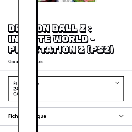
DRAGON BALL Z :
INFINITE WORLD -
PLAYSTATION 2 (PS2)
Garantie 24 mois
État d'usage
24,99 €
CAMBRAI
Fiche technique
Code barre:
3296580806218
Site officiel: