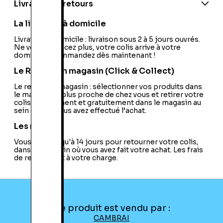
http://www.bandaigames.channel.or.jp/list/dbz_iw/
Livraison et retours
PEGI:
PEGI:12+
Nom de l'éditeur:
Atari
La livraison à domicile
Nom du développeur:
Dimps
Nationalité:
Livraison à domicile : livraison sous 2 à 5 jours ouvrés.
France
Ne vous déplacez plus, votre colis arrive à votre
Code EAN:
11300336421
domicile ! Commandez dès maintenant !
Le Retrait en magasin (Click & Collect)
Le retrait en magasin : sélectionner vos produits dans
le magasin le plus proche de chez vous et retirer votre
colis directement et gratuitement dans le magasin au
sein duquel vous avez effectué l’achat.
Les retours
Vous avez jusqu'à 14 jours pour retourner votre colis,
dans le magasin où vous avez fait votre achat. Les frais
de retour sont à votre charge.
Ce produit est vendu par :
CAMBRAI