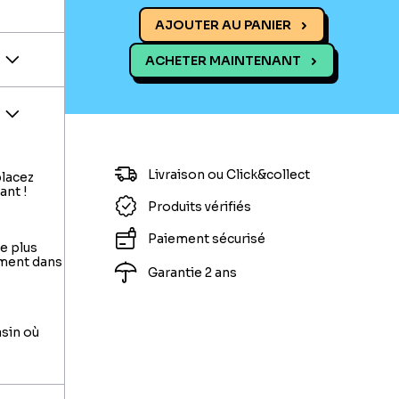
AJOUTER AU PANIER
ACHETER MAINTENANT
Livraison ou Click&collect
placez
ant !
Produits vérifiés
Paiement sécurisé
le plus
ement dans
Garantie 2 ans
asin où