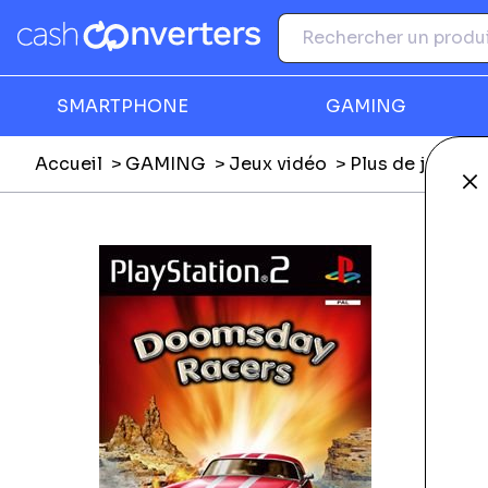
SMARTPHONE
GAMING
Accueil
GAMING
Jeux vidéo
Plus de jeux vi
Fe
Ga
É