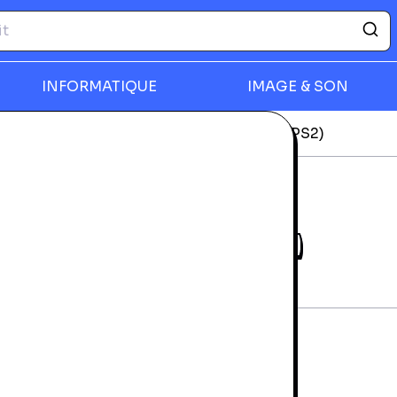
INFORMATIQUE
IMAGE & SON
déos
Doomsday Racers - Playstation 2 (PS2)
rmer
DOOMSDAY RACERS -
PLAYSTATION 2 (PS2)
rantie 24 mois
tat d'usage
4,99 €
NICE BARLA