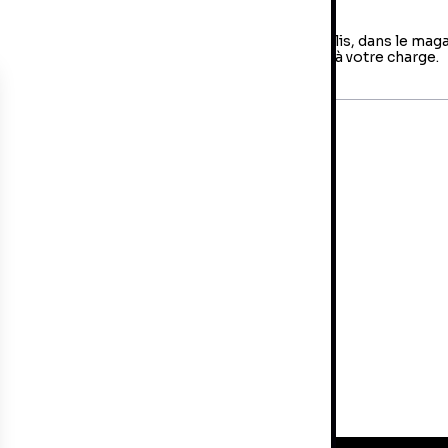
es retours
us avez jusqu'à 14 jours pour retourner votre colis, dans le mag
us avez fait votre achat. Les frais de retour sont à votre charge.