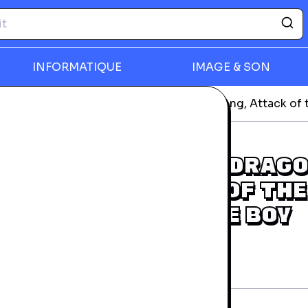
INFORMATIQUE
IMAGE & SON
déos
Disney's American Dragon: Jake Long, Attack of
rmer
DISNEY'S AMERICAN DRAGO
JAKE LONG, ATTACK OF THE
DARK DRAGON - GAME BOY
ADVANCE
rantie 24 mois