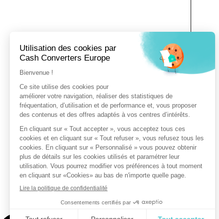
L
Vo
vo