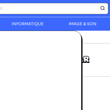
INFORMATIQUE
IMAGE & SON
déos
Devilish - Game Gear
rmer
DEVILISH - GAME GEAR
rantie 24 mois
tat d'usage
19,99 €
SOISSONS