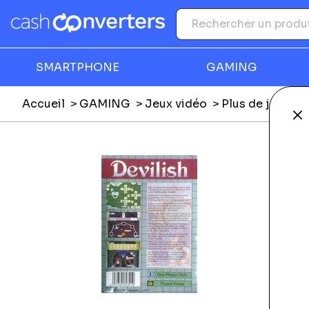
SMARTPHONE
GAMING
Accueil
GAMING
Jeux vidéo
Plus de jeux vi
Fe
Ga
É