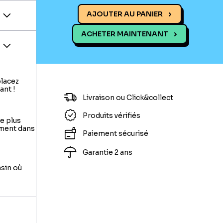
AJOUTER AU PANIER
ACHETER MAINTENANT
placez
ant !
Livraison ou Click&collect
Produits vérifiés
le plus
ement dans
Paiement sécurisé
Garantie 2 ans
asin où