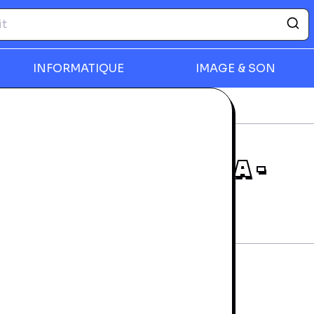
INFORMATIQUE
IMAGE & SON
déos
Collection of Mana - Switch
rmer
COLLECTION OF MANA -
SWITCH
rantie 24 mois
ANS BOITE
tat d'usage