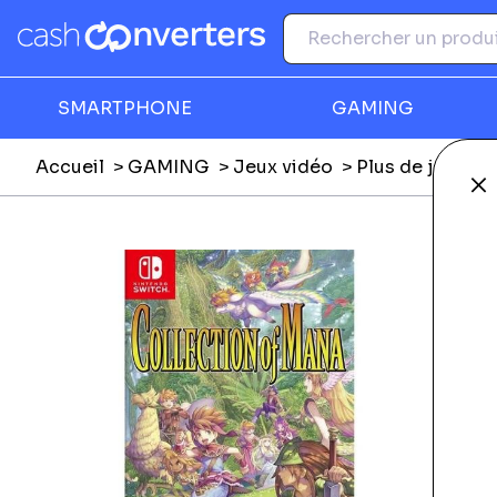
SMARTPHONE
GAMING
Accueil
GAMING
Jeux vidéo
Plus de jeux vi
Fe
Ga
S
É