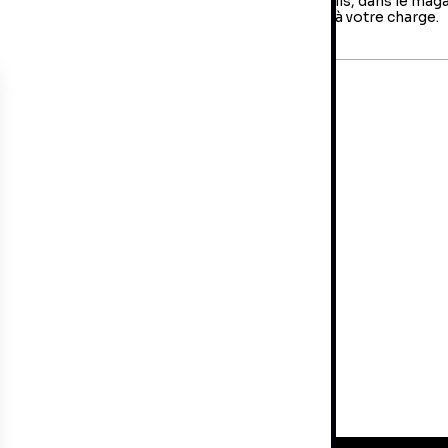
us avez jusqu'à 14 jours pour retourner votre colis, dans le mag
us avez fait votre achat. Les frais de retour sont à votre charge.