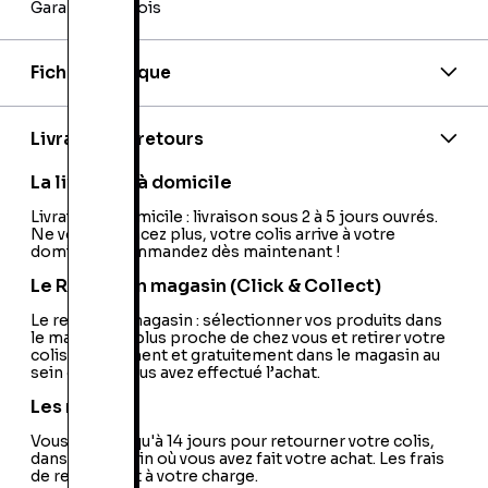
Garantie 24 mois
Fiche technique
Code barre:
5024866241242
Nationalité:
France
Livraison et retours
La livraison à domicile
Livraison à domicile : livraison sous 2 à 5 jours ouvrés.
Ne vous déplacez plus, votre colis arrive à votre
domicile ! Commandez dès maintenant !
Le Retrait en magasin (Click & Collect)
Le retrait en magasin : sélectionner vos produits dans
le magasin le plus proche de chez vous et retirer votre
colis directement et gratuitement dans le magasin au
sein duquel vous avez effectué l’achat.
Les retours
Vous avez jusqu'à 14 jours pour retourner votre colis,
dans le magasin où vous avez fait votre achat. Les frais
de retour sont à votre charge.