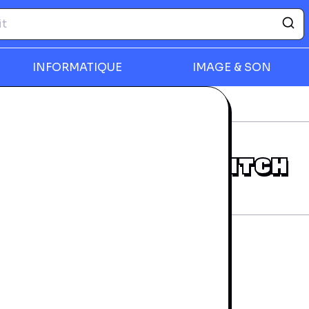
INFORMATIQUE
IMAGE & SON
déos
Civilization VI - Switch
rmer
CIVILIZATION VI - SWITCH
rantie 24 mois
rès bon état
15,99 €
NICE BARLA