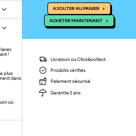
AJOUTER AU PANIER
ACHETER MAINTENANT
placez
ant !
Livraison ou Click&collect
Produits vérifiés
le plus
ement dans
Paiement sécurisé
Garantie 2 ans
asin où