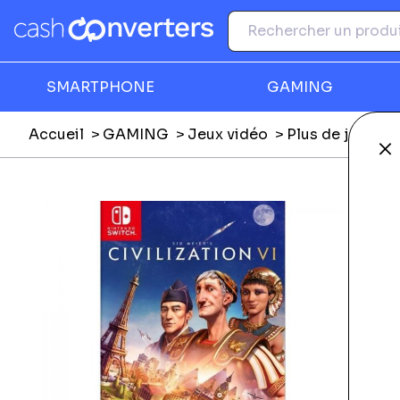
SMARTPHONE
GAMING
Accueil
GAMING
Jeux vidéo
Plus de jeux vi
Fe
Ga
T