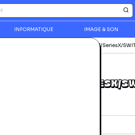
INFORMATIQUE
IMAGE & SON
tion
Casque micro PS4/PS5/XBOXONE/SeriesX/SWI
rmer
QUE MICRO
/PS5/XBOXONE/SERIESX/S
-XH5 VERT
4 mois
hnique
0104424203