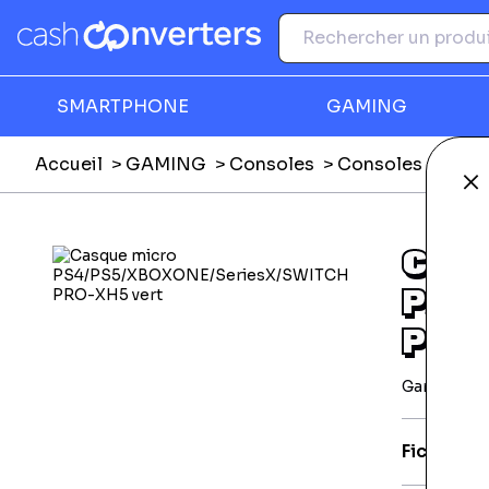
SMARTPHONE
GAMING
Accueil
GAMING
Consoles
Consoles Playsta
Fe
CAS
PS4
PRO
Garantie 2
Fiche tec
EAN:
370