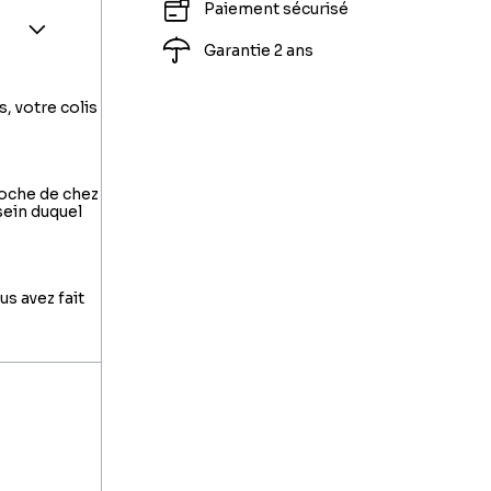
Paiement sécurisé
Garantie 2 ans
s, votre colis
roche de chez
sein duquel
us avez fait