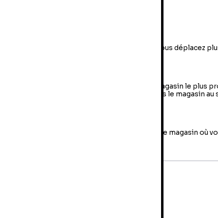
Invaders:
802590
pirit Of Gamer
et retours
son à domicile
 domicile : livraison sous 2 à 5 jours ouvrés. Ne vous déplacez plu
otre domicile ! Commandez dès maintenant !
t en magasin (Click & Collect)
en magasin : sélectionner vos produits dans le magasin le plus p
irer votre colis directement et gratuitement dans le magasin au 
ffectué l’achat.
rs
usqu'à 14 jours pour retourner votre colis, dans le magasin où vo
. Les frais de retour sont à votre charge.