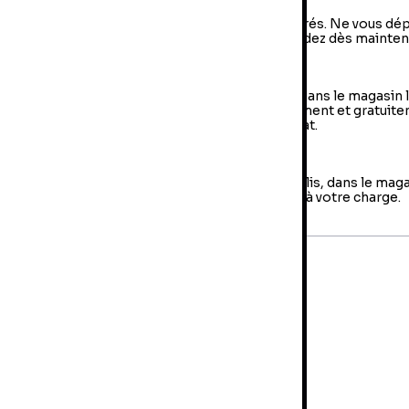
vraison à domicile : livraison sous 2 à 5 jours ouvrés. Ne vous dé
us, votre colis arrive à votre domicile ! Commandez dès mainten
e Retrait en magasin (Click & Collect)
 retrait en magasin : sélectionner vos produits dans le magasin 
oche de chez vous et retirer votre colis directement et gratuit
 magasin au sein duquel vous avez effectué l’achat.
es retours
us avez jusqu'à 14 jours pour retourner votre colis, dans le mag
us avez fait votre achat. Les frais de retour sont à votre charge.