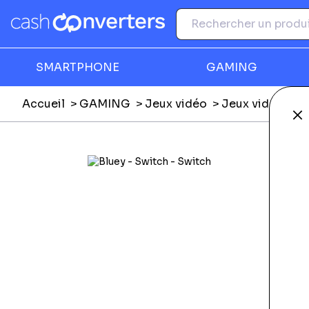
SMARTPHONE
GAMING
Accueil
GAMING
Jeux vidéo
Jeux vidéo Nin
Fe
Ga
F
N
C
P
Li
N
L