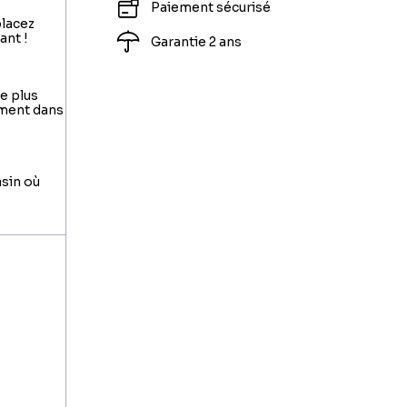
Paiement sécurisé
placez
ant !
Garantie 2 ans
le plus
ement dans
asin où