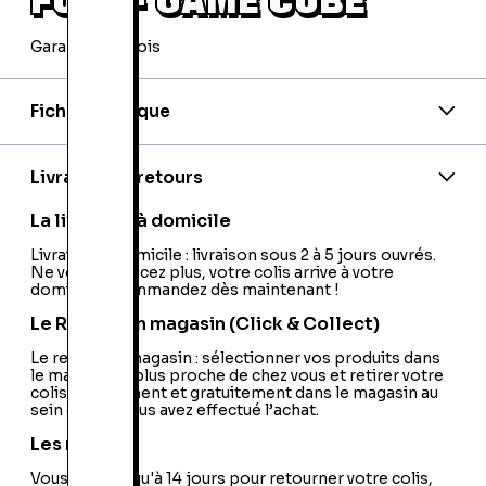
Garantie 24 mois
Fiche technique
Code barre:
5030917016103
PEGI:
SELL:12
Nom de l'éditeur:
Activision
Livraison et retours
Nom du développeur:
Eighting (Raizing)
Nationalité:
France
La livraison à domicile
Livraison à domicile : livraison sous 2 à 5 jours ouvrés.
Ne vous déplacez plus, votre colis arrive à votre
domicile ! Commandez dès maintenant !
Le Retrait en magasin (Click & Collect)
Le retrait en magasin : sélectionner vos produits dans
le magasin le plus proche de chez vous et retirer votre
colis directement et gratuitement dans le magasin au
sein duquel vous avez effectué l’achat.
Les retours
Vous avez jusqu'à 14 jours pour retourner votre colis,