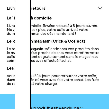
Code barre 2:
5030917075742
Code barre 3:
5030917077289
Livraison et retours
PEGI:
PEGI:7+
Nom de l'éditeur:
Activision
La livraison à domicile
Nom du développeur:
Now Production
Nationalité:
Livraison à domicile : livraison sous 2 à 5 jours ouvrés.
France
Ne vous déplacez plus, votre colis arrive à votre
Code EAN:
23800035891
domicile ! Commandez dès maintenant !
Le Retrait en magasin (Click & Collect)
Le retrait en magasin : sélectionner vos produits dans
le magasin le plus proche de chez vous et retirer votre
colis directement et gratuitement dans le magasin au
sein duquel vous avez effectué l’achat.
Les retours
Vous avez jusqu'à 14 jours pour retourner votre colis,
dans le magasin où vous avez fait votre achat. Les frais
de retour sont à votre charge.
Ce produit est vendu par :