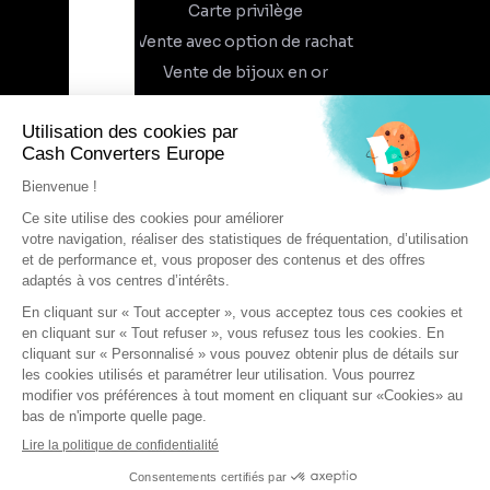
Carte privilège
Vente avec option de rachat
Vente de bijoux en or
À propos
Qui sommes-nous
Recrutement
Trouvez un magasin
Rejoindre l'aventure
DEVENIR FRANCHISÉ
Conditions générales d'utilisation
AJOUTER AU PANIER
Conditions générales de vente
Protection des données