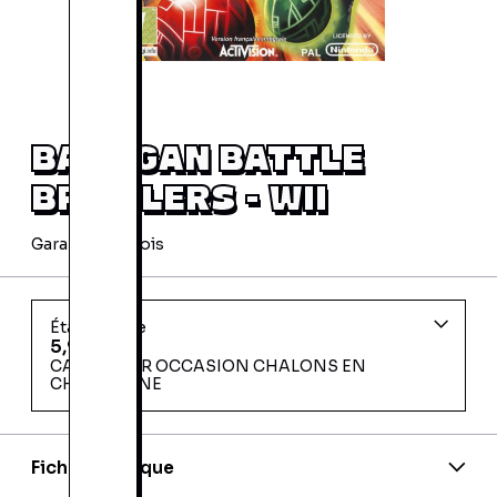
BAKUGAN BATTLE
BRAWLERS - WII
Garantie 24 mois
État d'usage
5,99 €
CARREFOUR OCCASION CHALONS EN
CHAMPAGNE
Fiche technique
Code barre:
5030917075735