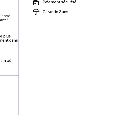
Paiement sécurisé
Garantie 2 ans
placez
ant !
le plus
ement dans
asin où