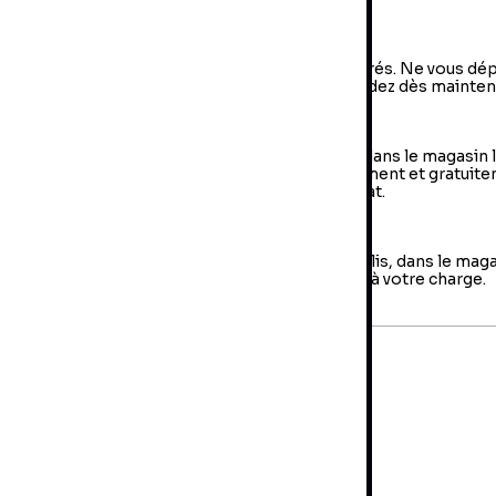
om de l'éditeur:
From Software
a livraison à domicile
vraison à domicile : livraison sous 2 à 5 jours ouvrés. Ne vous dé
us, votre colis arrive à votre domicile ! Commandez dès mainten
e Retrait en magasin (Click & Collect)
 retrait en magasin : sélectionner vos produits dans le magasin 
oche de chez vous et retirer votre colis directement et gratuit
 magasin au sein duquel vous avez effectué l’achat.
es retours
us avez jusqu'à 14 jours pour retourner votre colis, dans le mag
us avez fait votre achat. Les frais de retour sont à votre charge.