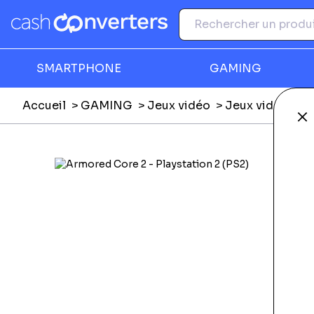
SMARTPHONE
GAMING
Accueil
GAMING
Jeux vidéo
Jeux vidéo Nin
Fe
Ga
F
N
C
N
Li